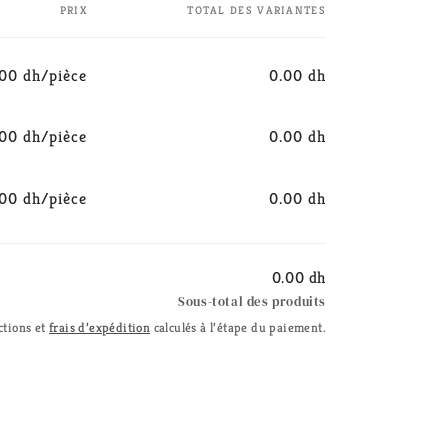
PRIX
TOTAL DES VARIANTES
.00 dh/pièce
0.00 dh
Prix
Prix
habituel
promotionnel
.00 dh/pièce
0.00 dh
Prix
Prix
habituel
promotionnel
.00 dh/pièce
0.00 dh
Prix
Prix
habituel
promotionnel
0.00 dh
Sous-total des produits
ctions et
frais d’expédition
calculés à l’étape du paiement.