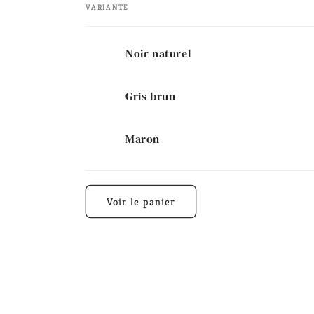
VARIANTE
Votre
Noir naturel
panier
Gris brun
Maron
Chargement
en
Voir le panier
cours...