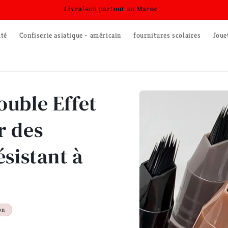
Livraison partout au Maroc
uté
Confiserie asiatique - américain
fournitures scolaires
Joue
Passer aux
ouble Effet
informations
produits
r des
ésistant à
on