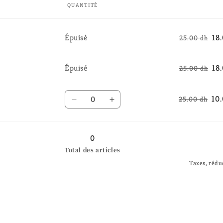
QUANTITÉ
Quantité
Épuisé
18
25.00 dh
Quantité
Épuisé
18
25.00 dh
Quantité
10
25.00 dh
Réduire
Augmenter
la
la
quantité
quantité
de
de
0
Maron
Maron
Total des articles
Taxes, rédu