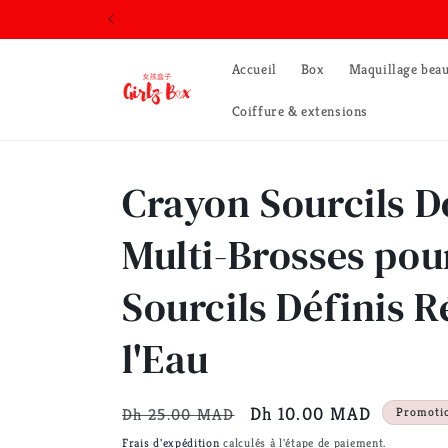
et
passer
au
contenu
Accueil
Box
Maquillage bea
Coiffure & extensions
Crayon Sourcils D
Multi-Brosses pou
Sourcils Définis R
l'Eau
Prix
Prix
Dh 10.00 MAD
Dh 25.00 MAD
Promoti
habituel
promotionnel
Frais d'expédition
calculés à l'étape de paiement.