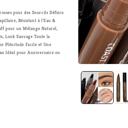
rosses pour des Sourcils Définis
pillaire, Résistant à l'Eau &
uff pour un Mélange Naturel,
s, Look Sauvage Toute la
e Plénitude Facile et Une
eau Idéal pour Anniversaire ou
Ouvrir
le
média
1
dans
une
fenêtre
modale